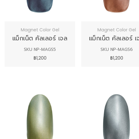
Magnet Color Gel
Magnet Color Gel
แม็กเน็ต คัลเลอร์ เจล
แม็กเน็ต คัลเลอร์ เ
SKU NP-MAGS5
SKU NP-MAGS6
฿1,200
฿1,200