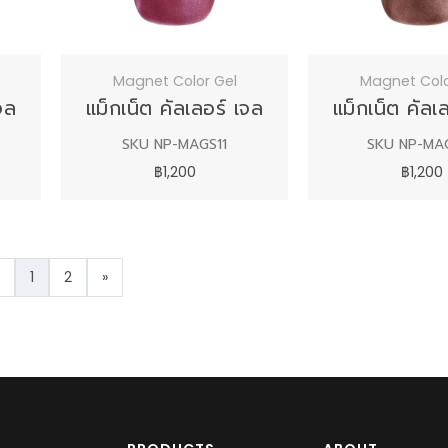
Magnet Color Gel
Magnet Colo
จล
แม็กเน็ต คัลเลอร์ เจล
แม็กเน็ต คัลเ
SKU NP-MAGS11
SKU NP-MA
฿1,200
฿1,200
1
2
»