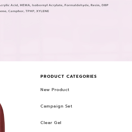
PRODUCT CATEGORIES
New Product
Campaign Set
Clear Gel