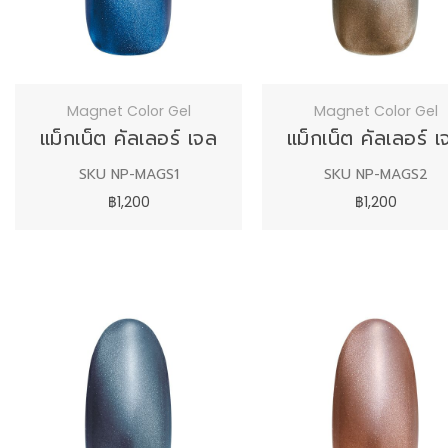
Magnet Color Gel
Magnet Color Gel
แม็กเน็ต คัลเลอร์ เจล
แม็กเน็ต คัลเลอร์ เ
SKU NP-MAGS1
SKU NP-MAGS2
฿1,200
฿1,200