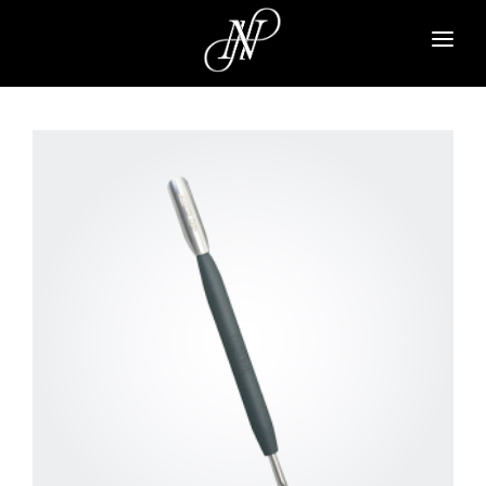
NAVI A
PARA GEL
PARA SPA
NAIL PARFAIT
TSUMEKIRA
ARTICLE
ABOUT
CONTACT
SIGN UP