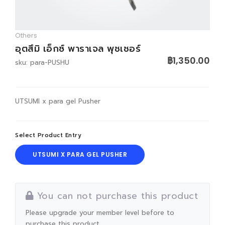
LOGIN
Others
อุตสึมิ เอ็กซ์ พาราเจล พุชเชอร์
฿1,350.00
sku: para-PUSHU
UTSUMI x para gel Pusher
Select Product Entry
UTSUMI X PARA GEL PUSHER
You can not purchase this product
Please upgrade your member level before to
purchase this product.