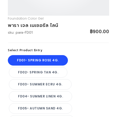
LOGIN
Foundation Color Gel
พารา เจล เนเชอรัล ไลน์
฿900.00
sku: para-FD01
Select Product Entry
FD01- SPRING ROSE 4G.
FD02- SPRING TAN 4G.
FD03- SUMMER ECRU 4G.
FD04- SUMMER LINEN 4G.
FD05- AUTUMN SAND 4G.