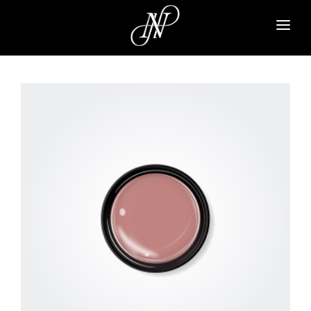
NAVI A
PARA GEL
PARA SPA
NAIL PARFAIT
TSUMEKIRA
ARTICLE
ABOUT
CONTACT
SIGN UP