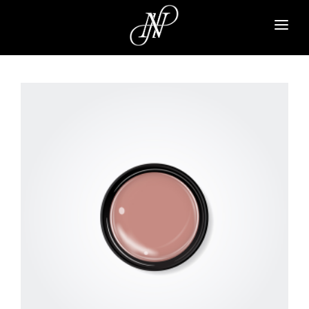
NAVI A
PARA GEL
PARA SPA
NAIL PARFAIT
TSUMEKIRA
ARTICLE
ABOUT
CONTACT
SIGN UP