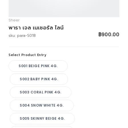
LOGIN
Sheer
พารา เจล เนเชอรัล ไลน์
฿900.00
sku: para-S018
Select Product Entry
S001 BEIGE PINK 4G.
S002 BABY PINK 4G.
S003 CORAL PINK 4G.
S004 SNOW WHITE 4G.
S005 SKINNY BEIGE 4G.