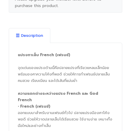
purchase this product.
Description
แปรงทาเล็บ French (เฟรนช์)
จุดเด่นของแปรงด้ามนี้คือปลายแปรงที่เรียวแหลมเล็กน้อย
พร้อมองศาความโค้งที่พอดี ช่วยให้การทำเฟรนช์ปลายเล็บ
คมสวย เรียบเนียน และได้เส้นที่แม่นยำ
ความแตกต่างระหว่างแปรง French และ God
French
• French (เฟรนช์)
ออกแบบมาสำหรับงานเฟรนช์ทั่วไป ปลายแปรงมีองศาโค้ง
พอดี ช่วยให้วาดปลายเล็บได้เรียบสวย ใช้งานง่าย เหมาะทั้ง
มือใหม่และช่างทำเล็บ