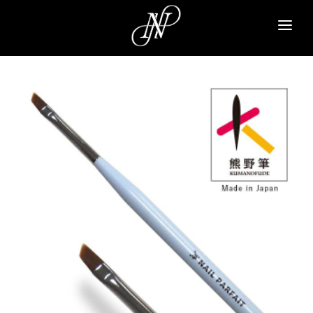
NAVI A
PARA GEL
PARA SPA
NAIL PARFAIT
TSUMEKIRA
ARTICLE
ABOUT
CONTACT
SIGN UP