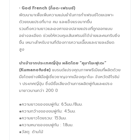
• God French (ก็อด-เฟรนช์)
พัฒนามาเพื่อเพิ่มความแม่นยำในการทำเฟรนช์โดยเฉพาะ
ด้วยขนแปรงที่บาง คม และแข็งแรงมากขึ้น
รวมถึงความยาวและองศาของปลายแปรงที่ถูกออกแบบ
อย่างละเอียด ช่วยให้ควบคุมเส้นเฟรนช์ได้ง่ายและคมกริบยิ่ง
ขึ้น เหมาะสำหรับงานที่ต้องการความเนี๊ยบและรายละเอียด
สูง
นำเข้าจากประเทศญี่ปุ่น ผลิตโดย “คุมาโนะฟุเดะ”
(Kumanofude)
แบรนด์แปรงคุณภาพพรีเมียมที่ผลิตด้วย
มือโดยช่างฝีมือผู้เชี่ยวชาญจากเมืองคุมาโนะ จังหวัดฮิโรชิม่
า ประเทศญี่ปุ่น ซึ่งมีชื่อเสียงด้านการผลิตพู่กันและแปรง
มายาวนานกว่า 200 ปี
●ความยาวของขนพู่กัน: 6.5มม./8มม.
●ความกว้างของขนพู่กัน: 4.5มม.
●ความยาวโดยรวม: 153มม.
●ความหนาของขนพู่กัน : 1.8มม.
●วัสดุ: ด้ามไม้