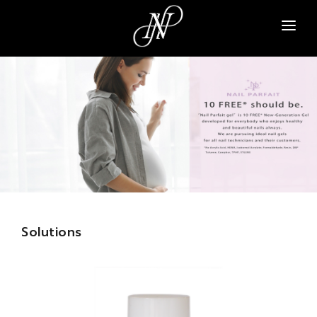
NAVI A
PARA GEL
PARA SPA
NAIL PARFAIT
TSUMEKIRA
ARTICLE
Solutions
ABOUT
CONTACT
SIGN UP